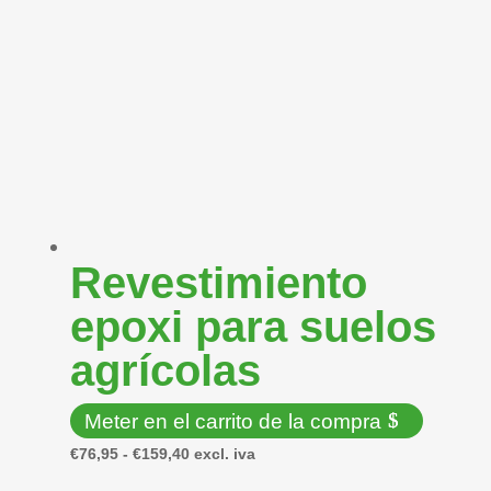
variantes.
€42,89
Las
hasta
opciones
€74,35
se
pueden
elegir
en
la
página
Revestimiento
de
producto
epoxi para suelos
agrícolas
Meter en el carrito de la compra
Este
Rango
€
76,95
-
€
159,40
excl. iva
producto
de