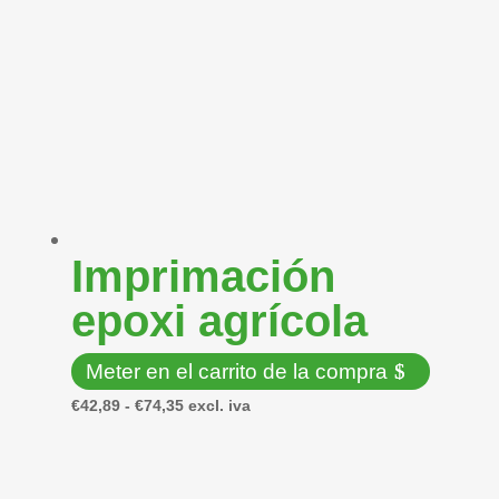
Imprimación
epoxi agrícola
Meter en el carrito de la compra
Este
Rango
€
42,89
-
€
74,35
excl. iva
producto
de
tiene
precios:
múltiples
desde