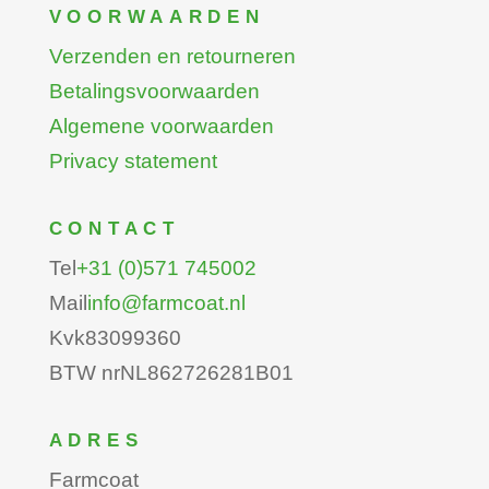
VOORWAARDEN
Verzenden en retourneren
Betalingsvoorwaarden
Algemene voorwaarden
Privacy statement
CONTACT
Tel
+31 (0)571 745002
Mail
info@farmcoat.nl
Kvk
83099360
BTW nr
NL862726281B01
ADRES
Farmcoat