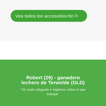
múltiples
desde
variantes.
€14,95
Las
hasta
Vea todos los accesorios<br />
opciones
€48,59
se
pueden
elegir
en
la
página
de
producto
Robert (29) - ganadero
lechero de Terwolde (GLD)
”Un suelo elegante e higiénico sobre el que
trabajar”