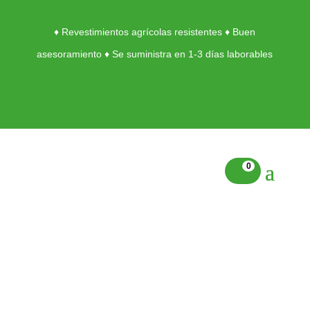
♦ Revestimientos agrícolas resistentes ♦ Buen
asesoramiento ♦ Se suministra en 1-3 días laborables
0