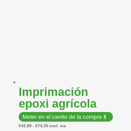
Imprimación
epoxi agrícola
Meter en el carrito de la compra
Este
Rango
€
42,89
-
€
74,35
excl. iva