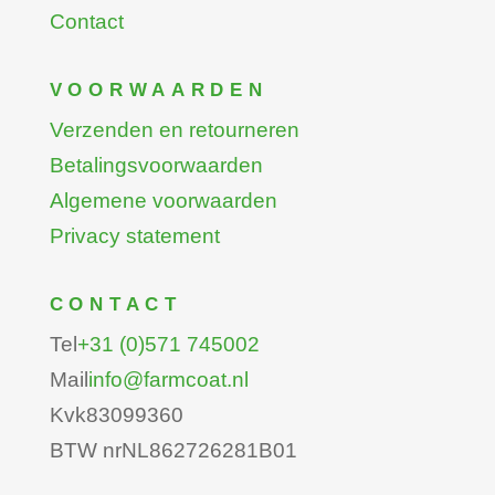
Contact
VOORWAARDEN
Verzenden en retourneren
Betalingsvoorwaarden
Algemene voorwaarden
Privacy statement
CONTACT
Tel
+31 (0)571 745002
Mail
info@farmcoat.nl
Kvk
83099360
BTW nr
NL862726281B01