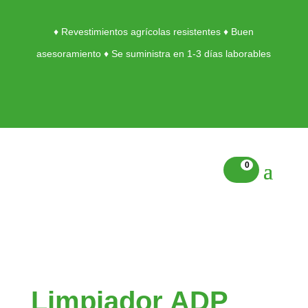
♦ Revestimientos agrícolas resistentes ♦ Buen
asesoramiento ♦ Se suministra en 1-3 días laborables
0
Limpiador ADP