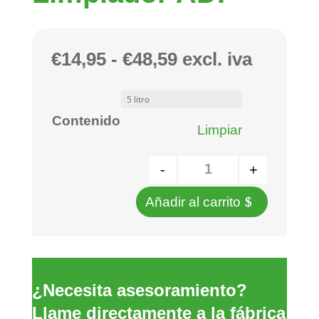
Rango
€
14,95
-
€
48,59
excl. iva
de
precios:
Contenido
desde
Limpiar
€14,95
-
+
hasta
Cantidad
€48,59
Añadir al carrito
¿Necesita asesoramiento?
Llame directamente a la fábrica