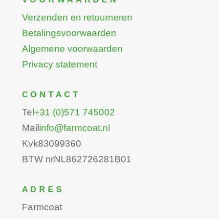
Verzenden en retourneren
Betalingsvoorwaarden
Algemene voorwaarden
Privacy statement
CONTACT
Tel
+31 (0)571 745002
Mail
info@farmcoat.nl
Kvk
83099360
BTW nr
NL862726281B01
ADRES
Farmcoat