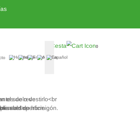
ías
0
cto