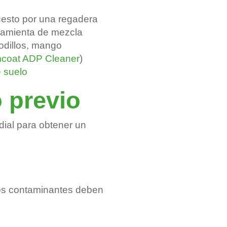
n
esto por una regadera
rramienta de mezcla
rodillos, mango
coat ADP Cleaner
)
 suelo
o previo
dial para obtener un
tros contaminantes deben