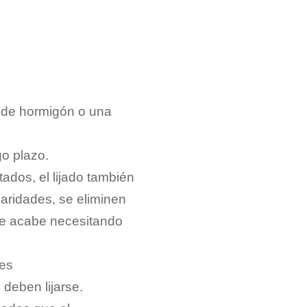
a de hormigón o una
go plazo.
ados, el lijado también
laridades, se eliminen
 se acabe necesitando
tes
deben lijarse.