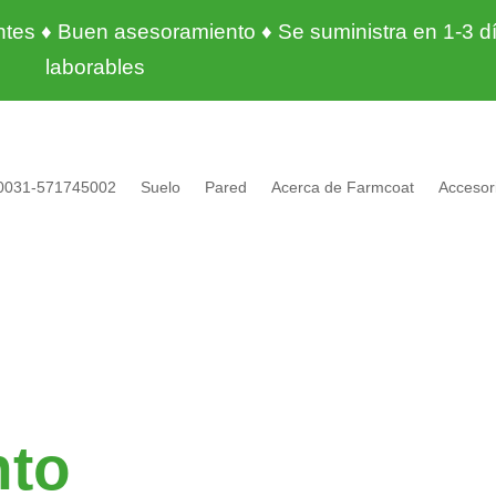
entes ♦ Buen asesoramiento ♦ Se suministra en 1-3 d
laborables
0031-571745002
Suelo
Pared
Acerca de Farmcoat
Accesor
nto