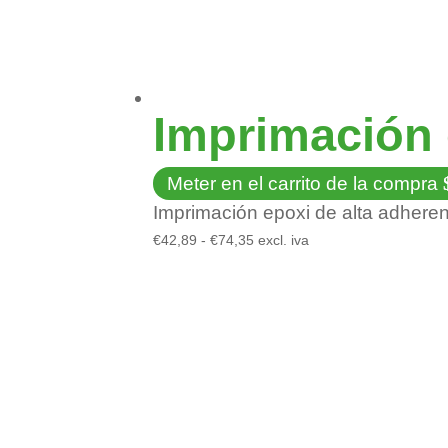
Imprimación 
Meter en el carrito de la compra
Imprimación epoxi de alta adhere
Rango
€
42,89
-
€
74,35
excl. iva
de
precios:
desde
€42,89
hasta
€74,35