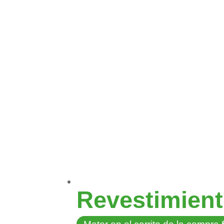
hasta
€159,40
Revestimient