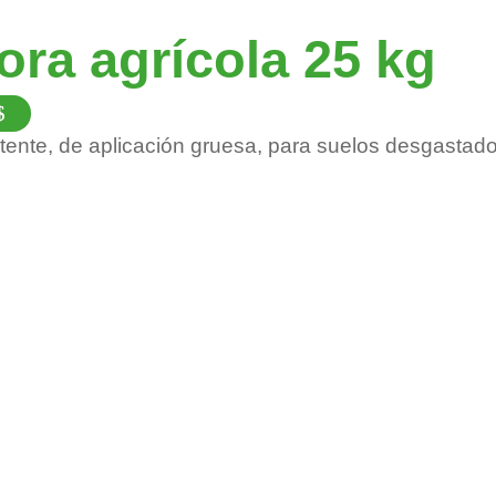
ora agrícola 25 kg
Este
producto
tente, de aplicación gruesa, para suelos desgastado
tiene
múltiples
variantes.
Las
opciones
se
pueden
elegir
en
la
página
de