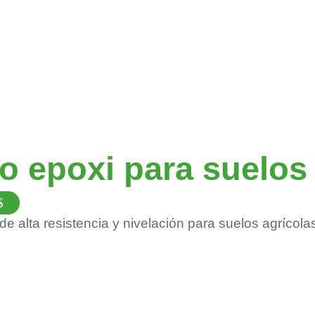
producto
o epoxi para suelos 
Este
producto
 alta resistencia y nivelación para suelos agrícola
tiene
múltiples
variantes.
Las
opciones