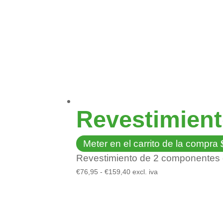
Revestimient
Meter en el carrito de la compra
Revestimiento de 2 componentes de
Rango
€
76,95
-
€
159,40
excl. iva
de
precios:
desde
€76,95