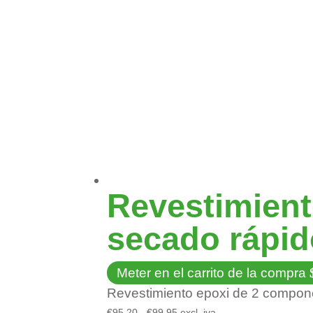
Revestimient
secado rápid
Meter en el carrito de la compra
Revestimiento epoxi de 2 componen
Rango
€
95,20
-
€
99,95
excl. iva