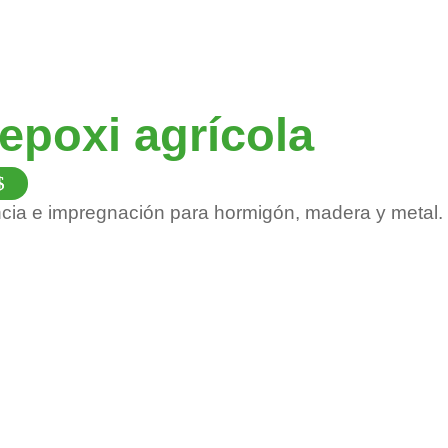
epoxi agrícola
Este
producto
ncia e impregnación para hormigón, madera y metal.
tiene
múltiples
variantes.
Las
opciones
se
pueden
elegir
en