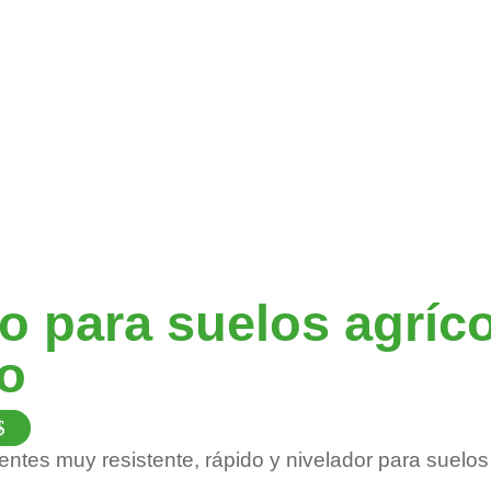
la
página
de
producto
o para suelos agríc
o
Este
producto
tes muy resistente, rápido y nivelador para suelos d
tiene